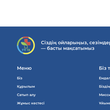
Сіздің ойларыңыз, сезімде
— басты мақсатымыз
Меню
Біз 
Біз
Емдел
Құрылым
Біздің
Сатып алу
Мисси
Жұмыс кестесі
Ұйым