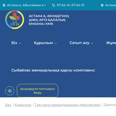
Астана қ. Абылайхан к 1
57-54-14
,
57-54-13
Астана 
АСТАНА Қ. ӘКІМДІГІНІҢ
ШЖҚ «№13 ҚАЛАЛЫҚ
ЕМХАНА» КМК
Біз
Құрылым
Сатып алу
Жұмы
Сыбайлас жемқорлыққа қарсы комплаенс
қоңырауға тапсырыс
беру
Бас
/
Құрылым
/
Тар сала мамандығының дәрігерлері
/
Дермо