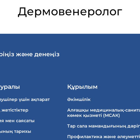
Дермовенеролог
ріңіз және денеңіз
туралы
Құрылым
ушілер үшін ақпарат
Әкімшілік
 жетістіктер
Алғашқы медициналық-санит
көмек қызметі (МСАК)
я мен саясаты
Тар сала мамандығының дәріг
ының тарихы
Профилактика және әлеуметті