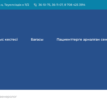
қ. Тәуелсіздік к 11/2
36-10-75
,
36-11-07
,
8 708 425 3914
с кестесі
Бағасы
Пациенттерге арналған се
венеролог